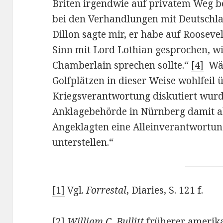
Briten irgendwie auf privatem Weg 
bei den Verhandlungen mit Deutschland
Dillon sagte mir, er habe auf Roosev
Sinn mit Lord Lothian gesprochen, w
Chamberlain sprechen sollte.“
[4]
Wäh
Golfplätzen in dieser Weise wohlfei
Kriegsverantwortung diskutiert wurd
Anklagebehörde in Nürnberg damit a
Angeklagten eine Alleinverantwortun
unterstellen.“
[1]
Vgl.
Forrestal
, Diaries, S. 121 f.
[2]
William C. Bullitt
früherer amerika